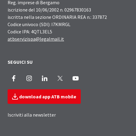
Reg. imprese di Bergamo
iscrizione del 10/06/2002 n. 02967830163
iscritta nella sezione ORDINARIA REA n.: 337872
Codice univoco (SDI): I7KMRGL
Codice IPA: 4QTL3EL5
atbservizispa@legalmail.it
SEGUICI SU
Facebook
Instagram
LinkedIn
X
Youtube
download app ATB mobile
Iscriviti alla newsletter