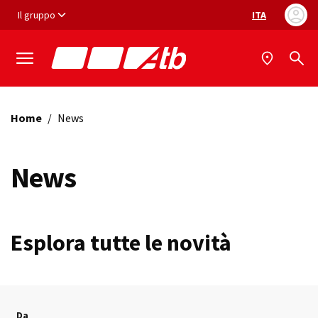
Vai ai contenuti
Vai al footer
Il gruppo
ITA
Selezione ling
Home
/
News
News
Esplora tutte le novità
Da