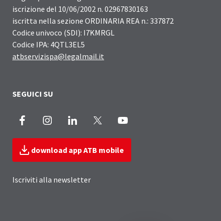
iscrizione del 10/06/2002 n. 02967830163
iscritta nella sezione ORDINARIA REA n.: 337872
Codice univoco (SDI): I7KMRGL
Codice IPA: 4QTL3EL5
atbservizispa@legalmail.it
SEGUICI SU
Facebook
Instagram
LinkedIn
X
Youtube
download app ATB mobile
Iscriviti alla newsletter