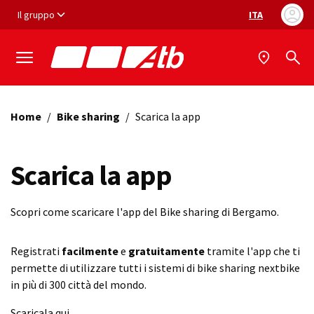
Vai ai contenuti
Vai al footer
Il gruppo
ITA
Selezione ling
Home
/
Bike sharing
/
Scarica la app
Scarica la app
Scopri come scaricare l'app del Bike sharing di Bergamo.
Registrati
facilmente
e
gratuitamente
tramite l'app che ti
permette di utilizzare tutti i sistemi di bike sharing nextbike
in più di 300 città del mondo.
Scaricala qui