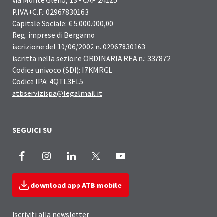
via Monte Gleno, 13 - CAP 24125
P.IVA+C.F.: 02967830163
Capitale Sociale: € 5.000.000,00
Reg. imprese di Bergamo
iscrizione del 10/06/2002 n. 02967830163
iscritta nella sezione ORDINARIA REA n.: 337872
Codice univoco (SDI): I7KMRGL
Codice IPA: 4QTL3EL5
atbservizispa@legalmail.it
SEGUICI SU
Facebook
Instagram
LinkedIn
X
Youtube
download app ATB mobile
Iscriviti alla newsletter