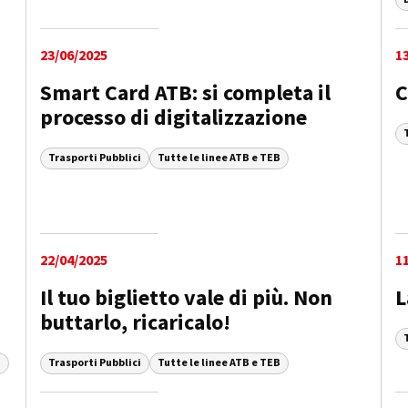
23/06/2025
1
-
Smart Card ATB: si completa il
C
processo di digitalizzazione
Trasporti Pubblici
Tutte le linee ATB e TEB
22/04/2025
1
Il tuo biglietto vale di più. Non
L
buttarlo, ricaricalo!
B
Trasporti Pubblici
Tutte le linee ATB e TEB