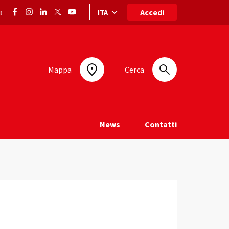
Accedi
ITA
:
Selezione lingua: lingua selezionata
Mappa
Cerca
News
Contatti