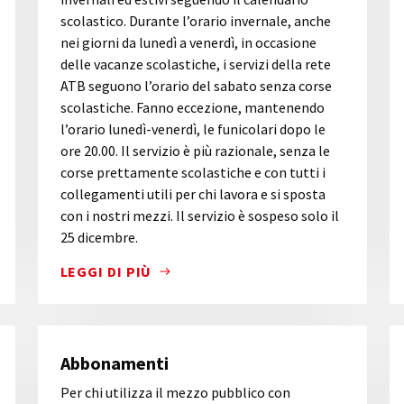
scolastico. Durante l’orario invernale, anche
nei giorni da lunedì a venerdì, in occasione
delle vacanze scolastiche, i servizi della rete
ATB seguono l’orario del sabato senza corse
scolastiche. Fanno eccezione, mantenendo
l’orario lunedì-venerdì, le funicolari dopo le
ore 20.00. Il servizio è più razionale, senza le
corse prettamente scolastiche e con tutti i
collegamenti utili per chi lavora e si sposta
con i nostri mezzi. Il servizio è sospeso solo il
25 dicembre.
LEGGI DI PIÙ
TÀ DI BERGAMO CON L'AEROPORTO BGY, PERMETTE DI VIS
ATB GARANTISCE IL SERVIZIO DI TRASPORTO PU
Abbonamenti
Per chi utilizza il mezzo pubblico con