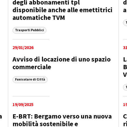
degli abbonamenti tpl
d
disponibile anche alle emettitrici
a
automatiche TVM
Trasporti Pubblici
29/01/2026
3
Avviso di locazione di uno spazio
L
commerciale
B
V
Funicolare di Città
19/09/2025
1
a
E-BRT: Bergamo verso una nuova
C
mobilità sostenibile e
r