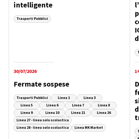
intelligente
l
p
Trasporti Pubblici
c
I
d
30/07/2026
1
Fermate sospese
D
f
Trasporti Pubblici
Linea 1
Linea 3
s
Linea 5
Linea 6
Linea 7
Linea 8
d
Linea 9
Linea 10
Linea 21
Linea 26
t
Linea 27 - linea solo scolastica
Linea 28 - linea solo scolastica
Linea MK Market