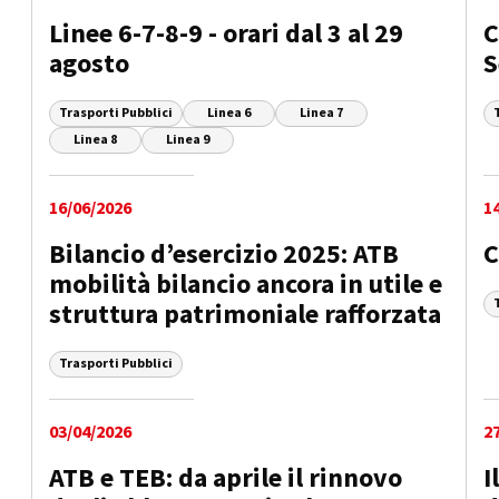
Linee 6-7-8-9 - orari dal 3 al 29
C
agosto
S
Trasporti Pubblici
Linea 6
Linea 7
Linea 8
Linea 9
16/06/2026
1
Bilancio d’esercizio 2025: ATB
C
mobilità bilancio ancora in utile e
struttura patrimoniale rafforzata
Trasporti Pubblici
03/04/2026
2
ATB e TEB: da aprile il rinnovo
I