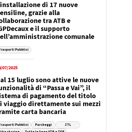
’installazione di 17 nuove
ensiline, grazie alla
ollaborazione tra ATB e
GPDecaux e il supporto
ell’amministrazione comunale
Trasporti Pubblici
4/07/2025
al 15 luglio sono attive le nuove
unzionalità di “Passa e Vai”, il
istema di pagamento del titolo
i viaggio direttamente sui mezzi
ramite carta bancaria
Trasporti Pubblici
Parcheggi
ZTL
Bike sharing
Tutte le linee ATB e TEB