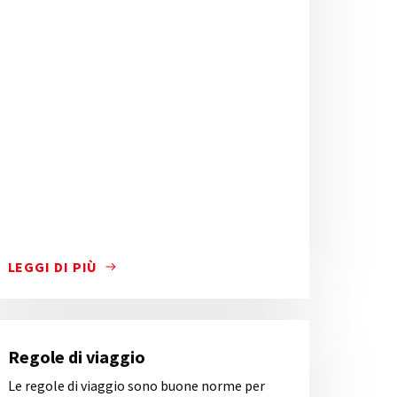
LEGGI DI PIÙ
ITARE I MAGGIORI LUOGHI DI INTERESSE CITTADINI, MA
BBLICO LOCALE A BERGAMO E IN 29 COMUNI DELL’HINTER
SCOPRI COME FUNZIONA IL SISTEMA TARIFFARIO DELL'A
Regole di viaggio
Le regole di viaggio sono buone norme per