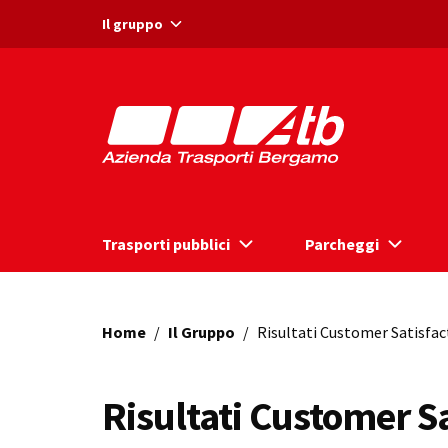
Vai ai contenuti
Vai al footer
Il gruppo
Trasporti pubblici
Parcheggi
Home
/
Il Gruppo
/
Risultati Customer Satisfac
Risultati Customer Sa