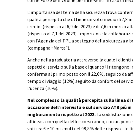
con le Forze dell’Ordine per interventi in caso di nec
L’importanza del tema della sicurezza trova confer
qualità percepita che ottiene un voto medio di 7,8 in
crimini (rispetto al 6,9 del 2023) e di 7,6 in merito a
(rispetto al 7,1 del 2023). Importante la collaboraz
con l’Agenzia del TPL a sostegno della sicurezza a b
(campagna “Marta”).
Anche nella graduatoria attraverso la quale i client
aspetti di servizio sulla base di quanto li ritengono 
conferma al primo posto con il 22,6%, seguito da affi
tempo di viaggio (12%) seguito da confort del servi
l’utenza (10%).
Nel complesso la qualità percepita sulla linea di 
occasione dell’intervista e sul servizio ATB più 
miglioramento rispetto al 2023.
La soddisfazione c
allineata con quella dello scorso anno, con un punteg
voti tra 6 e 10 ottenuti nel 98,8% delle risposte. In l