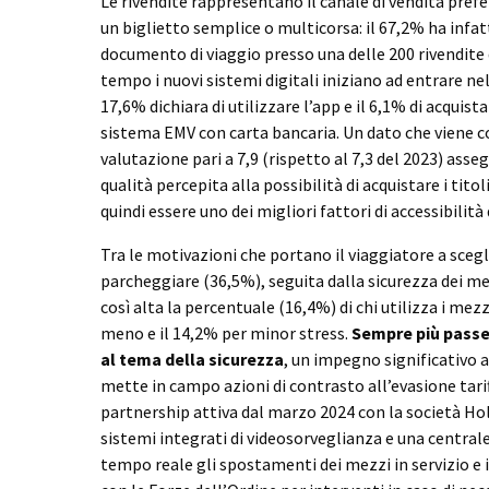
Le rivendite rappresentano il canale di vendita prefer
un biglietto semplice o multicorsa: il 67,2% ha infat
documento di viaggio presso una delle 200 rivendite d
tempo i nuovi sistemi digitali iniziano ad entrare nelle
17,6% dichiara di utilizzare l’app e il 6,1% di acquista
sistema EMV con carta bancaria. Un dato che viene 
valutazione pari a 7,9 (rispetto al 7,3 del 2023) ass
qualità percepita alla possibilità di acquistare i titol
quindi essere uno dei migliori fattori di accessibilità 
Tra le motivazioni che portano il viaggiatore a scegli
parcheggiare (36,5%), seguita dalla sicurezza dei me
così alta la percentuale (16,4%) di chi utilizza i mez
meno e il 14,2% per minor stress.
Sempre più passe
al tema della sicurezza
, un impegno significativo 
mette in campo azioni di contrasto all’evasione tarif
partnership attiva dal marzo 2024 con la società Ho
sistemi integrati di videosorveglianza e una central
tempo reale gli spostamenti dei mezzi in servizio 