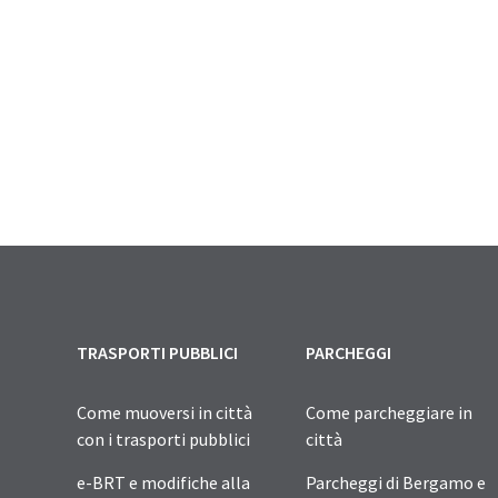
TRASPORTI PUBBLICI
PARCHEGGI
Come muoversi in città
Come parcheggiare in
con i trasporti pubblici
città
e-BRT e modifiche alla
Parcheggi di Bergamo e