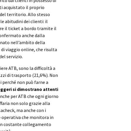
ito dai clienti in possesso di
ti acquistato il proprio
el territorio. Allo stesso
 abitudini dei clienti: il
re il ticket a bordo tramite il
confermato anche dalla
egnato nell’ambito della
i di viaggio online, che risulta
del servizio.
ere ATB, sono la difficoltà a
zzi di trasporto (21,6%). Non
zi perché non può farne a
ggeri si dimostrano attenti
anche per ATB che ogni giorno
faria non solo grazie alla
lacheck, ma anche con i
e operativa che monitora in
e in costante collegamento