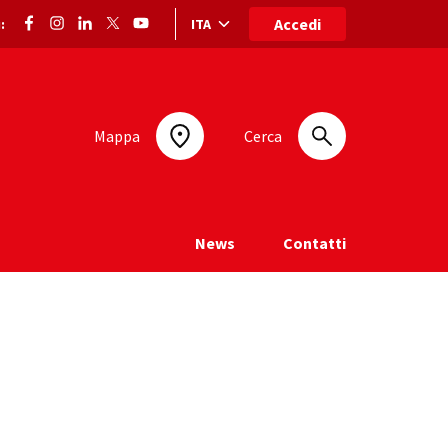
Accedi
ITA
:
Selezione lingua: lingua selezionata
Mappa
Cerca
News
Contatti