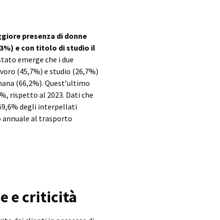
giore presenza di donne
%) e con titolo di studio il
stato emerge che i due
avoro (45,7%) e studio (26,7%)
imana (66,2%). Quest’ultimo
%, rispetto al 2023. Dati che
69,6% degli interpellati
o annuale al trasporto
 e criticità