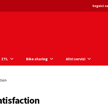
Seguici su
ZTL
Bike sharing
Altri servizi
tion
tisfaction