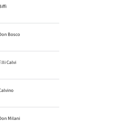
Biffi
Don Bosco
F.lli Calvi
Calvino
Don Milani