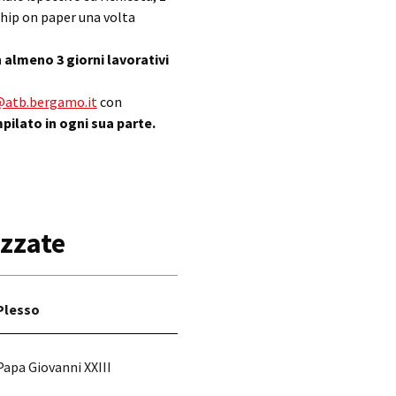
chip on paper una volta
almeno 3 giorni lavorativi
i@atb.bergamo.it
con
pilato in ogni sua parte.
izzate
Plesso
Papa Giovanni XXIII