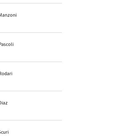
Manzoni
Pascoli
Rodari
Diaz
Scuri