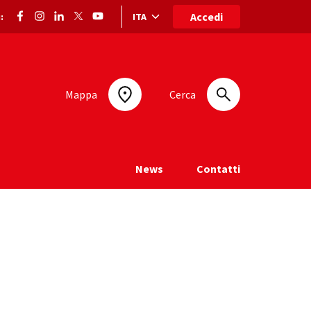
Accedi
ITA
:
Selezione lingua: lingua selezionata
Mappa
Cerca
News
Contatti