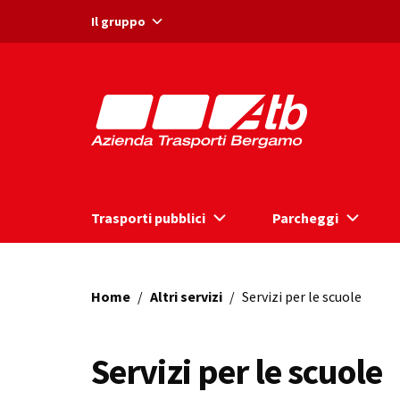
Vai ai contenuti
Vai al footer
Il gruppo
Trasporti pubblici
Parcheggi
Home
/
Altri servizi
/
Servizi per le scuole
Servizi per le scuole