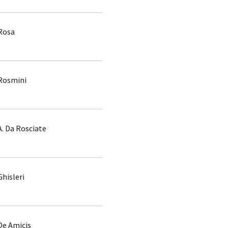
Rosa
Rosmini
A. Da Rosciate
Ghisleri
De Amicis