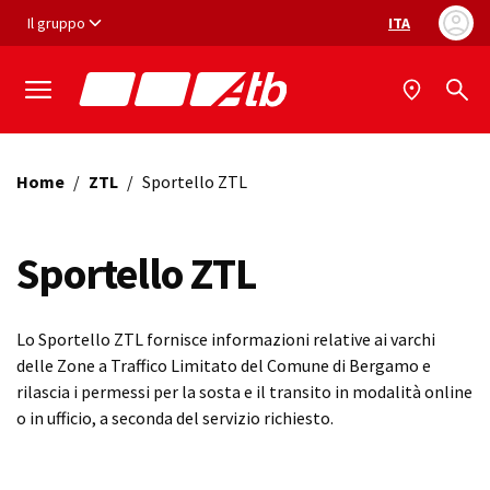
Vai ai contenuti
Vai al footer
Il gruppo
ITA
Selezione ling
Home
/
ZTL
/
Sportello ZTL
Sportello ZTL
Lo Sportello ZTL fornisce informazioni relative ai varchi
delle Zone a Traffico Limitato del Comune di Bergamo e
rilascia i permessi per la sosta e il transito in modalità online
o in ufficio, a seconda del servizio richiesto.