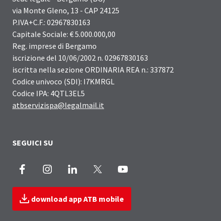
via Monte Gleno, 13 - CAP 24125
P.IVA+C.F.: 02967830163
Capitale Sociale: € 5.000.000,00
Reg. imprese di Bergamo
iscrizione del 10/06/2002 n. 02967830163
iscritta nella sezione ORDINARIA REA n.: 337872
Codice univoco (SDI): I7KMRGL
Codice IPA: 4QTL3EL5
atbservizispa@legalmail.it
SEGUICI SU
Facebook
Instagram
LinkedIn
X
Youtube
download app ATB mobile