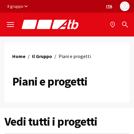
Vai ai contenuti
Vai al footer
Il gruppo
ITA
Selezione ling
Home
/
Il Gruppo
/
Piani e progetti
Piani e progetti
Vedi tutti i progetti