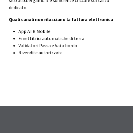
sito atb.bergamo.it è sufficiente cliccare sul tasto
dedicato.
Quali canali non rilasciano la fattura elettronica
App ATB Mobile
Emettitrici automatiche di terra
Validatori Passa e Vai a bordo
Rivendite autorizzate