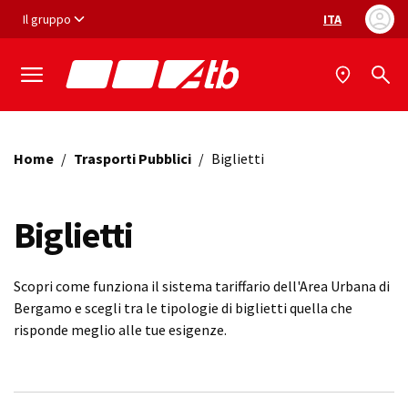
Vai ai contenuti
Vai al footer
Il gruppo
ITA
Selezione ling
Home
/
Trasporti Pubblici
/
Biglietti
Biglietti
Scopri come funziona il sistema tariffario dell'Area Urbana di
Bergamo e scegli tra le tipologie di biglietti quella che
risponde meglio alle tue esigenze.