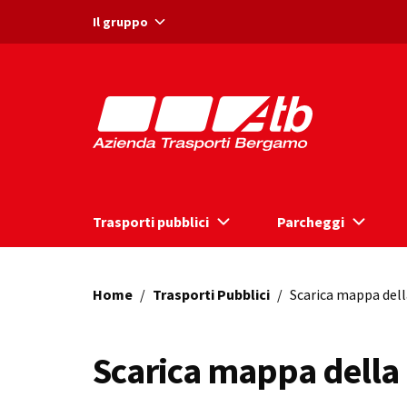
Vai ai contenuti
Vai al footer
Il gruppo
Trasporti pubblici
Parcheggi
Home
/
Trasporti Pubblici
/
Scarica mappa dell
Scarica mappa della 