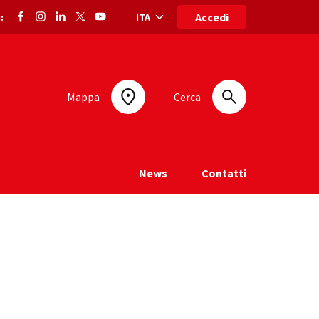
Accedi
ITA
:
Selezione lingua: lingua selezionata
Mappa
Cerca
News
Contatti