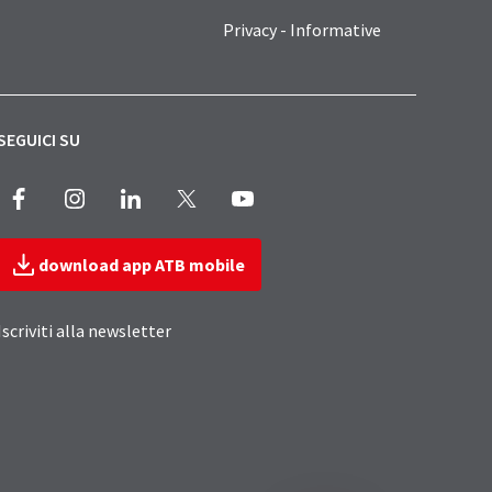
Privacy - Informative
SEGUICI SU
Facebook
Instagram
LinkedIn
X
Youtube
download app ATB mobile
Iscriviti alla newsletter