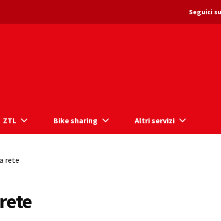
Seguici su
ZTL
Bike sharing
Altri servizi
a rete
rete