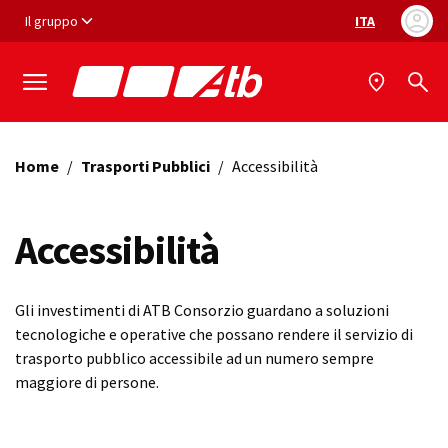
Vai ai contenuti
Vai al footer
Il gruppo
ITA
Selezione ling
Home
/
Trasporti Pubblici
/
Accessibilità
Accessibilità
Gli investimenti di ATB Consorzio guardano a soluzioni
tecnologiche e operative che possano rendere il servizio di
trasporto pubblico accessibile ad un numero sempre
maggiore di persone.