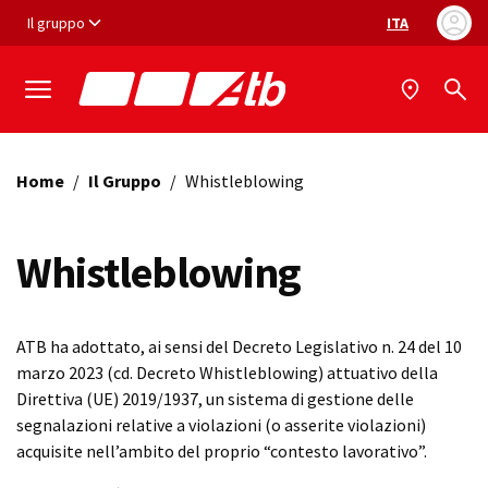
Vai ai contenuti
Vai al footer
Il gruppo
ITA
Selezione ling
Home
/
Il Gruppo
/
Whistleblowing
Whistleblowing
ATB ha adottato, ai sensi del Decreto Legislativo n. 24 del 10
marzo 2023 (cd. Decreto Whistleblowing) attuativo della
Direttiva (UE) 2019/1937, un sistema di gestione delle
segnalazioni relative a violazioni (o asserite violazioni)
acquisite nell’ambito del proprio “contesto lavorativo”.