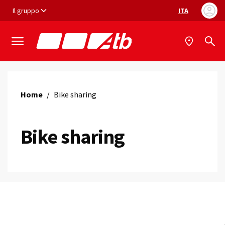
Vai ai contenuti
Vai al footer
Il gruppo
ITA
Selezione ling
Home
/
Bike sharing
Bike sharing