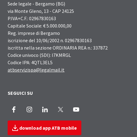
Sede legale - Bergamo (BG)
via Monte Gleno, 13 - CAP 24125
P.IVA+C.F.: 02967830163
Capitale Sociale: € 5.000.000,00
Reg. imprese di Bergamo
iscrizione del 10/06/2002 n. 02967830163
iscritta nella sezione ORDINARIA REA n.: 337872
Codice univoco (SDI): I7KMRGL
Codice IPA: 4QTL3EL5
atbservizispa@legalmail.it
SEGUICI SU
Facebook
Instagram
LinkedIn
X
Youtube
download app ATB mobile