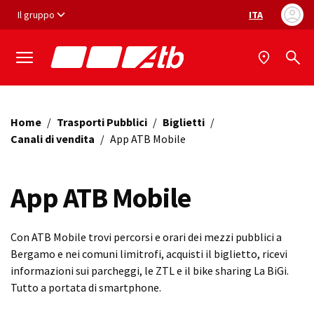
Vai ai contenuti
Vai al footer
Il gruppo
ITA
Selezione ling
Home
/
Trasporti Pubblici
/
Biglietti
/
Canali di vendita
/
App ATB Mobile
App ATB Mobile
Con ATB Mobile trovi percorsi e orari dei mezzi pubblici a
Bergamo e nei comuni limitrofi, acquisti il biglietto, ricevi
informazioni sui parcheggi, le ZTL e il bike sharing La BiGi.
Tutto a portata di smartphone.