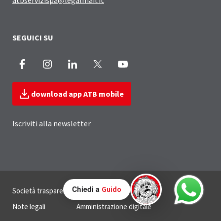
SEGUICI SU
Facebook
Instagram
LinkedIn
X
Youtube
download app ATB mobile
Iscriviti alla newsletter
Sezione Link Utili
Chiedi a
Guido
Società trasparente
Privacy
Note legali
Amministrazione digitale