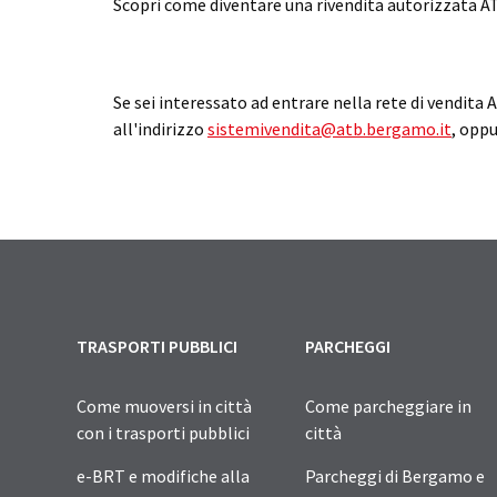
Scopri come diventare una rivendita autorizzata A
Se sei interessato ad entrare nella rete di vendita 
all'indirizzo
sistemivendita@atb.bergamo.it
, opp
TRASPORTI PUBBLICI
PARCHEGGI
Come muoversi in città
Come parcheggiare in
con i trasporti pubblici
città
e-BRT e modifiche alla
Parcheggi di Bergamo e