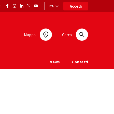
Accedi
ITA
:
Selezione lingua: lingua selezionata
Mappa
Cerca
News
Contatti