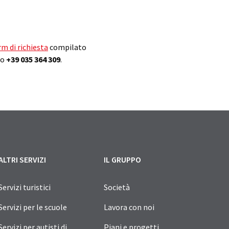
rm di richiesta
compilato
ro
+39 035 364 309
.
ALTRI SERVIZI
IL GRUPPO
Servizi turistici
Società
Servizi per le scuole
Lavora con noi
Servizi per autisti di
Piani e progetti