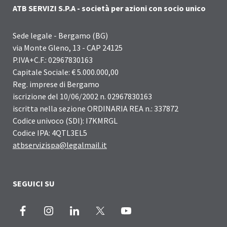
ATB SERVIZI S.P.A - società per azioni con socio unico
Sede legale - Bergamo (BG)
via Monte Gleno, 13 - CAP 24125
P.IVA+C.F.: 02967830163
Capitale Sociale: € 5.000.000,00
Reg. imprese di Bergamo
iscrizione del 10/06/2002 n. 02967830163
iscritta nella sezione ORDINARIA REA n.: 337872
Codice univoco (SDI): I7KMRGL
Codice IPA: 4QTL3EL5
atbservizispa@legalmail.it
SEGUICI SU
Facebook
Instagram
LinkedIn
X
Youtube