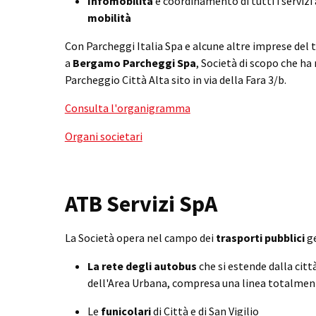
Infomobilità
e coordinamento di tutti i servizi
mobilità
Con Parcheggi Italia Spa e alcune altre imprese del t
a
Bergamo Parcheggi Spa
, Società di scopo che ha
Parcheggio Città Alta sito in via della Fara 3/b.
Consulta l'organigramma
Organi societari
ATB Servizi SpA
La Società opera nel campo dei
trasporti pubblici
ge
La rete degli autobus
che si estende dalla cit
dell'Area Urbana, compresa una linea totalment
Le
funicolari
di Città e di San Vigilio