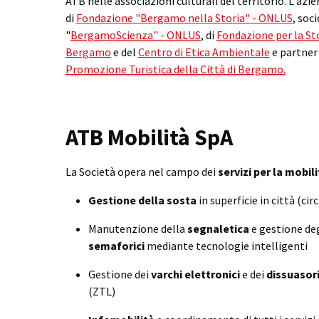
ATB nelle associazioni culturali del territorio. L'azi
di
Fondazione "Bergamo nella Storia" - ONLUS
, soc
"
BergamoScienza" - ONLUS
, di
Fondazione per la St
Bergamo
e del
Centro di Etica Ambientale
e partner
Promozione Turistica della Città di Bergamo.
ATB Mobilità SpA
La Società opera nel campo dei
servizi per la mobil
Gestione della sosta
in superficie in città (cir
Manutenzione della
segnaletica
e gestione de
semaforici
mediante tecnologie intelligenti
Gestione dei
varchi elettronici
e dei
dissuasor
(ZTL)