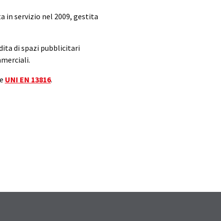
 in servizio nel 2009, gestita
ta di spazi pubblicitari
mmerciali.
e
UNI EN 13816
.