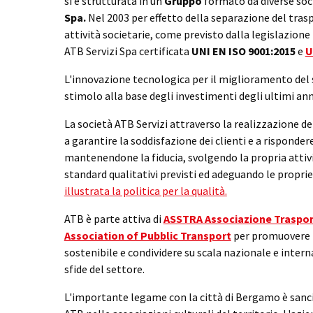
si è strutturata in un
Gruppo
formato da diverse soc
Spa.
Nel 2003 per effetto della separazione del tras
attività societarie, come previsto dalla legislazione
ATB Servizi Spa certificata
UNI EN ISO 9001:2015
e
U
L'innovazione tecnologica per il miglioramento del se
stimolo alla base degli investimenti degli ultimi ann
La società ATB Servizi attraverso la realizzazione d
a garantire la soddisfazione dei clienti e a risponder
mantenendone la fiducia, svolgendo la propria attivi
standard qualitativi previsti ed adeguando le proprie
illustrata la politica per la qualità.
ATB è parte attiva di
ASSTRA Associazione Traspor
Association of Pubblic Transport
per promuovere l
sostenibile e condividere su scala nazionale e intern
sfide del settore.
L'importante legame con la città di Bergamo è sanci