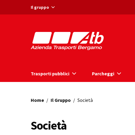
Vai ai contenuti
Vai al footer
Il gruppo
Trasporti pubblici
Parcheggi
Home
/
Il Gruppo
/
Società
Società