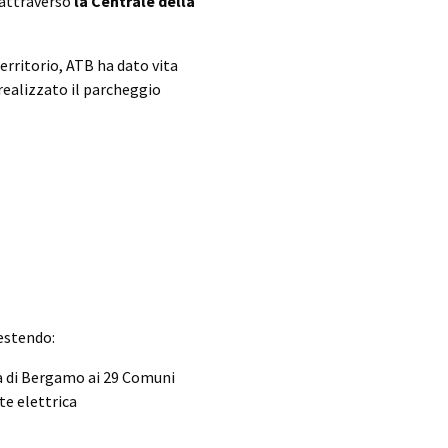
 attraverso
la Centrale della
erritorio, ATB ha dato vita
 realizzato il parcheggio
stendo:
tà di Bergamo ai 29 Comuni
e elettrica