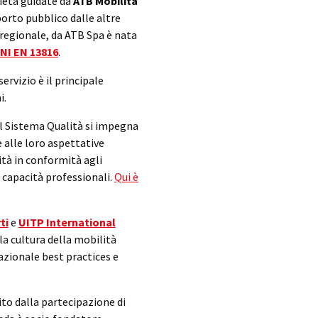
ietà guidate da
ATB Mobilità
porto pubblico dalle altre
 regionale, da ATB Spa è nata
NI EN 13816
.
rvizio è il principale
i.
el Sistema Qualità si impegna
e alle loro aspettative
tà in conformità agli
 capacità professionali.
Qui è
ti
e
UITP International
a cultura della mobilità
azionale best practices e
to dalla partecipazione di