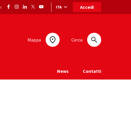
Accedi
ITA
:
Selezione lingua: lingua selezionata
Mappa
Cerca
News
Contatti