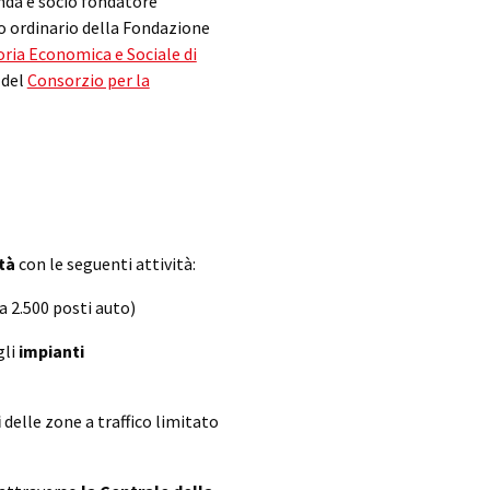
enda è socio fondatore
io ordinario della Fondazione
oria Economica e Sociale di
 del
Consorzio per la
ità
con le seguenti attività:
ca 2.500 posti auto)
gli
impianti
i
delle zone a traffico limitato