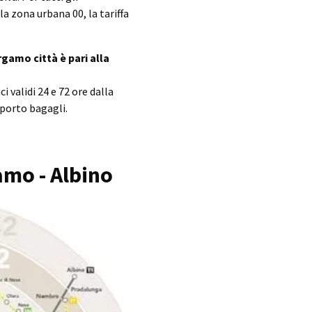
a zona urbana 00, la tariffa
rgamo città è pari alla
ci validi 24 e 72 ore dalla
sporto bagagli.
amo - Albino