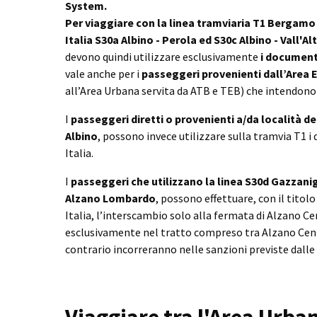
System.
Per viaggiare con la linea tramviaria T1 Bergamo -
Italia S30a Albino - Perola ed S30c Albino - Vall'Al
devono quindi utilizzare esclusivamente
i document
vale anche per i
passeggeri provenienti dall’Area 
all’Area Urbana servita da ATB e TEB) che intendono 
I
passeggeri diretti o provenienti a/da località del
Albino
, possono invece utilizzare sulla tramvia T1 i
Italia.
I
passeggeri che utilizzano la linea S30d Gazzani
Alzano Lombardo
, possono effettuare, con il titolo
Italia, l’interscambio solo alla fermata di Alzano C
esclusivamente nel tratto compreso tra Alzano Cent
contrario incorreranno nelle sanzioni previste dalle
Viaggiare tra l'Area Urban