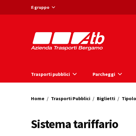
Vai ai contenuti
Vai al footer
Il gruppo
Trasporti pubblici
Parcheggi
Home
/
Trasporti Pubblici
/
Biglietti
/
Tipolo
Sistema tariffario