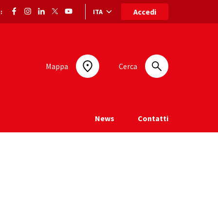
Accedi
ITA
:
Selezione lingua: lingua selezionata
Mappa
Cerca
News
Contatti