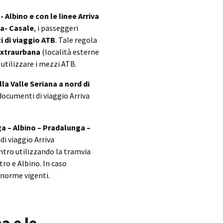
 Albino e con le linee Arriva
ta- Casale
, i passeggeri
i di viaggio ATB
. Tale regola
Extraurbana
(località esterne
utilizzare i mezzi ATB.
la Valle Seriana a nord di
 documenti di viaggio Arriva
ga – Albino – Pradalunga –
 di viaggio Arriva
entro utilizzando la tramvia
ro e Albino. In caso
 norme vigenti.
a e le