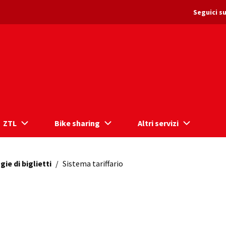
Seguici su
ZTL
Bike sharing
Altri servizi
gie di biglietti
/
Sistema tariffario