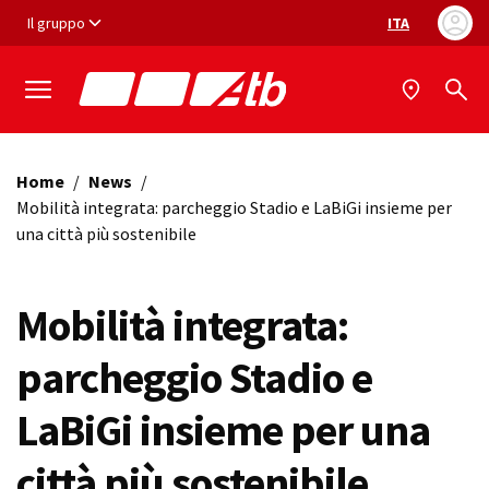
Vai ai contenuti
Vai al footer
Il gruppo
ITA
Selezione ling
Home
/
News
/
Mobilità integrata: parcheggio Stadio e LaBiGi insieme per
una città più sostenibile
Mobilità integrata:
parcheggio Stadio e
LaBiGi insieme per una
città più sostenibile