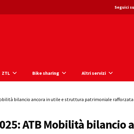
Seguici su
ZTL
Bike sharing
Altri servizi
obilità bilancio ancora in utile e struttura patrimoniale rafforzata
025: ATB Mobilità bilancio a