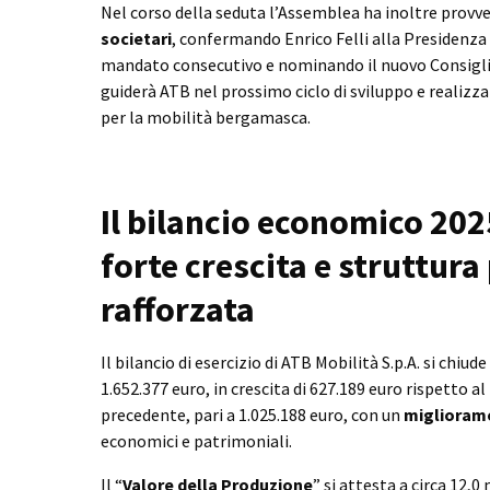
Nel corso della seduta l’Assemblea ha inoltre provv
societari
, confermando Enrico Felli alla Presidenza 
mandato consecutivo e nominando il nuovo Consigl
guiderà ATB nel prossimo ciclo di sviluppo e realizza
per la mobilità bergamasca.
Il bilancio economico 2025
forte crescita e struttur
rafforzata
Il bilancio di esercizio di ATB Mobilità S.p.A. si chiud
1.652.377 euro, in crescita di 627.189 euro rispetto al
precedente, pari a 1.025.188 euro, con un
miglioramen
economici e patrimoniali.
Il “
Valore della Produzione
” si attesta a circa 12,0 