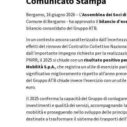
Comunicato Stampa
Bergamo, 16 giugno 2026 – L’
Assemblea dei Soci di 
Comune di Bergamo - ha approvato il
bilancio d’es
bilancio consolidato del Gruppo ATB.
In un contesto ancora caratterizzato dall’incertezza 
effetti del rinnovo del Contratto Collettivo Nazional
dall’importante impegno richiesto per la realizzazi
PNRR, il 2025 si chiude con un
risultato positivo p
Mobilità S.p.A.
, che registra un utile di esercizio pari
significativo miglioramento rispetto all’anno prece
del Gruppo ATB chiude invece l’esercizio con un utile
euro.
Il 2025 conferma la capacità del Gruppo di coniugar
investimenti e qualità dei servizi, accompagnando la
mobilità e proseguendo nello sviluppo delle principa
destinate a trasformare il sistema dei trasporti del