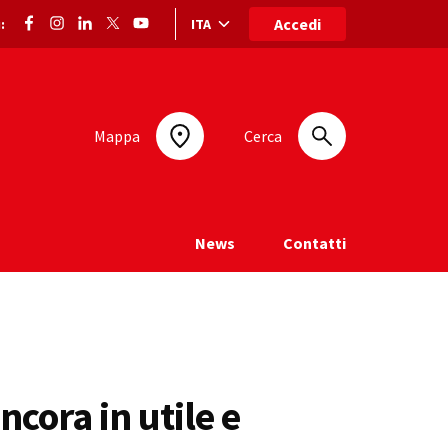
Accedi
ITA
:
Selezione lingua: lingua selezionata
Mappa
Cerca
News
Contatti
ncora in utile e