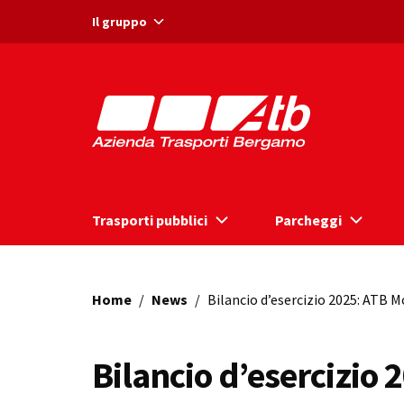
Vai ai contenuti
Vai al footer
Il gruppo
Trasporti pubblici
Parcheggi
Home
/
News
/
Bilancio d’esercizio 2025: ATB M
Bilancio d’esercizio 2