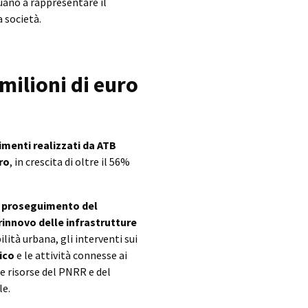
uano a rappresentare il
 società.
 milioni di euro
imenti realizzati da ATB
uro
, in crescita di oltre il 56%
l
proseguimento del
rinnovo delle infrastrutture
lità urbana, gli interventi sui
fico
e le attività connesse ai
e risorse del PNRR e del
le.