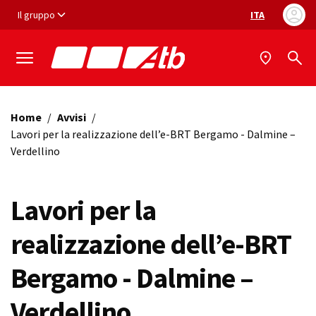
Vai ai contenuti
Vai al footer
Il gruppo
ITA
Selezione ling
Home
/
Avvisi
/
Lavori per la realizzazione dell’e-BRT Bergamo - Dalmine –
Verdellino
Lavori per la
realizzazione dell’e-BRT
Bergamo - Dalmine –
Verdellino