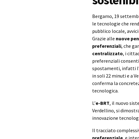
sostenibi
Bergamo, 19 settembr
le tecnologie che rend
pubblico locale, avvi
Grazie alle
nuove pens
preferenziali
, che ga
centralizzato
, i cit
preferenziali consentir
spostamenti, infatti l
in soli 22 minuti e a Ve
conferma la concretezz
tecnologica.
L’
e-BRT
, il nuovo sis
Verdellino, si dimostr
innovazione tecnologic
Il tracciato compless
preferenziale
, e inte