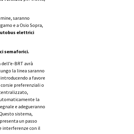
almine, saranno
ergamo e a Osio Sopra,
utobus elettrici
ci semaforici.
a dell’e-BRT avrà
 lungo la linea saranno
, introducendo a favore
 corsie preferenziali o
centralizzato,
 automaticamente la
l segnale e adegueranno
 Questo sistema,
appresenta un passo
e interferenze con il