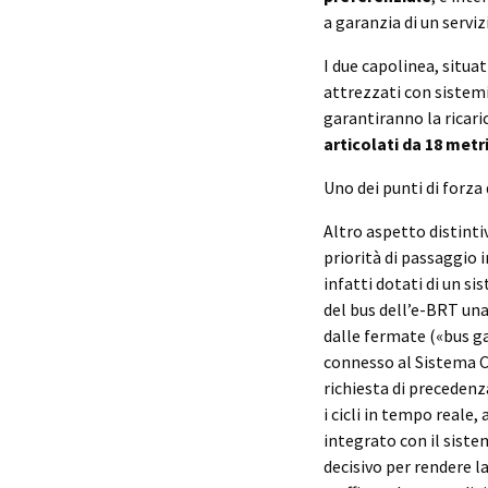
a garanzia di un servizi
I due capolinea, situa
attrezzati con sistemi
garantiranno la ricari
articolati da 18 metri
Uno dei punti di forza
Altro aspetto distint
priorità di passaggio i
infatti dotati di un s
del bus dell’e-BRT una 
dalle fermate («bus ga
connesso al Sistema 
richiesta di precedenz
i cicli in tempo reale
integrato con il siste
decisivo per rendere la