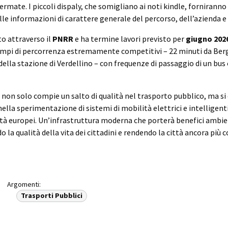
ermate. I piccoli dispaly, che somigliano ai noti kindle, forniranno i 
lle informazioni di carattere generale del percorso, dell’azienda e 
to attraverso il
PNRR
e ha termine lavori previsto per
giugno 202
empi di percorrenza estremamente competitivi – 22 minuti da Be
 della stazione di Verdellino – con frequenze di passaggio di un bus
on solo compie un salto di qualità nel trasporto pubblico, ma si c
ella sperimentazione di sistemi di mobilità elettrici e intelligenti,
lità europei. Un’infrastruttura moderna che porterà benefici ambien
 la qualità della vita dei cittadini e rendendo la città ancora più 
Argomenti:
Trasporti Pubblici