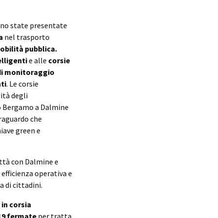
no state presentate
va
nel trasporto
bilità pubblica.
lligenti
e alle
corsie
i monitoraggio
ti
. Le corsie
ità degli
ndo Bergamo a Dalmine
traguardo che
hiave green e
ittà con Dalmine e
efficienza operativa e
di cittadini.
in corsia
19 fermate
per tratta,