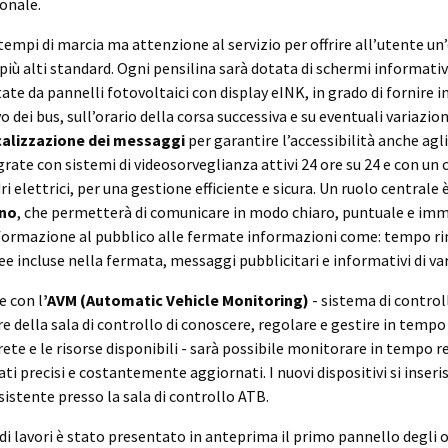
ionale.
tempi di marcia ma attenzione al servizio per offrire all’utente un
 più alti standard. Ogni pensilina sarà dotata di schermi informativi
tate da pannelli fotovoltaici con display eINK, in grado di fornire 
o dei bus, sull’orario della corsa successiva e su eventuali variazioni
calizzazione dei messaggi
per garantire l’accessibilità anche agli
ate con sistemi di videosorveglianza attivi 24 ore su 24 e con un 
i elettrici, per una gestione efficiente e sicura. Un ruolo centrale è
ino
, che permetterà di comunicare in modo chiaro, puntuale e imm
 informazione al pubblico alle fermate informazioni come: tempo r
e incluse nella fermata, messaggi pubblicitari e informativi di var
e con l
’AVM (Automatic Vehicle Monitoring)
- sistema di control
 della sala di controllo di conoscere, regolare e gestire in tempo 
te e le risorse disponibili - sarà possibile monitorare in tempo re
ti precisi e costantemente aggiornati. I nuovi dispositivi si inseri
istente presso la sala di controllo ATB.
i lavori è stato presentato in anteprima il primo pannello degli o