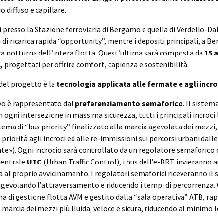
o diffuso e capillare.
ti presso la Stazione ferroviaria di Bergamo e quella di Verdello-D
 di ricarica rapida “opportunity”, mentre i depositi principali, a B
ca notturna dell’intera flotta. Quest’ultima sarà composta da
15 a
,
progettati per offrire comfort, capienza e sostenibilità.
 del progetto è la
tecnologia applicata alle fermate e agli incro
ivo è rappresentato dal
preferenziamento semaforico
. Il sistem
n ogni intersezione in massima sicurezza, tutti i principali incroci
istema di “bus priority” finalizzato alla marcia agevolata dei mezzi
priorità agli incroci ed alle re-immissioni sui percorsi urbani dalle
te»). Ogni incrocio sarà controllato da un regolatore semaforico 
Centrale
UTC
(Urban Traffic Control), i bus dell’e-BRT invieranno
a al proprio avvicinamento. I regolatori semaforici riceveranno i
, agevolando l’attraversamento e riducendo i tempi di percorrenza.
ma di gestione flotta AVM e gestito dalla “sala operativa” ATB, r
 marcia dei mezzi più fluida, veloce e sicura, riducendo al minimo l