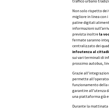
traffico urbano tradiz
Non solo rispetto dei 
migliore in linea con i
paline digitali alimen
informazioni sull’arriv
prevista inoltre
la vo
fermate saranno integr
centralizzato dei quadr
infoutenza al cittad
sui vari terminali di
prossimo autobus, line
Grazie all’integrazion
permette all'operatore
funzionamento della re
garantire all’utenza da
una piattaforma già es
Durante la mattinata d