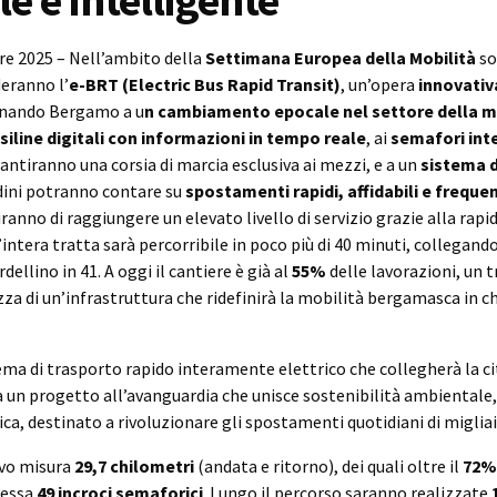
le e intelligente
e 2025 – Nell’ambito della
Settimana Europea della Mobilità
so
eranno l’
e-BRT (Electric Bus Rapid Transit)
, un’opera
innovati
cinando Bergamo a u
n cambiamento epocale nel settore della mo
iline digitali con informazioni in tempo reale
, ai
semafori inte
rantiranno una corsia di marcia esclusiva ai mezzi, e a un
sistema d
tadini potranno contare su
spostamenti rapidi, affidabili e frequen
anno di raggiungere un elevato livello di servizio grazie alla rapid
’intera tratta sarà percorribile in poco più di 40 minuti, collega
rdellino in 41. A oggi il cantiere è già al
55%
delle lavorazioni, un 
a di un’infrastruttura che ridefinirà la mobilità bergamasca in c
tema di trasporto rapido interamente elettrico che collegherà la c
a un progetto all’avanguardia che unisce sostenibilità ambientale, 
a, destinato a rivoluzionare gli spostamenti quotidiani di migliaia 
ivo misura
29,7 chilometri
(andata e ritorno), dei quali oltre il
72% 
ressa
49 incroci semaforici
. Lungo il percorso saranno realizzate