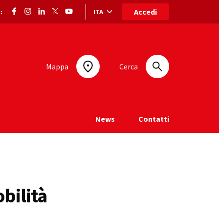
Accedi
ITA
:
Selezione lingua: lingua selezionata
Mappa
Cerca
News
Contatti
bilità