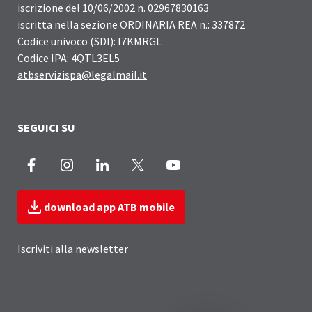
iscrizione del 10/06/2002 n. 02967830163
iscritta nella sezione ORDINARIA REA n.: 337872
Codice univoco (SDI): I7KMRGL
Codice IPA: 4QTL3EL5
atbservizispa@legalmail.it
SEGUICI SU
Facebook
Instagram
LinkedIn
X
Youtube
download app ATB mobile
Iscriviti alla newsletter