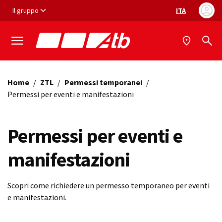
Vai ai contenuti
Vai al footer
Il gruppo
ITA
Selezione ling
Home
/
ZTL
/
Permessi temporanei
/
Permessi per eventi e manifestazioni
Permessi per eventi e
manifestazioni
Scopri come richiedere un permesso temporaneo per eventi
e manifestazioni.