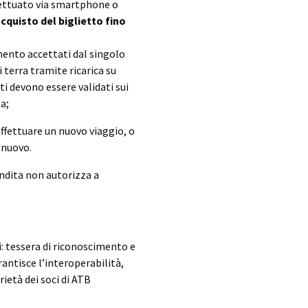
fettuato via smartphone o
cquisto del biglietto fino
mento accettati dal singolo
terra tramite ricarica su
tti devono essere validati sui
a;
ffettuare un nuovo viaggio, o
 nuovo.
endita non autorizza a
: tessera di riconoscimento e
antisce l’interoperabilità,
ietà dei soci di ATB