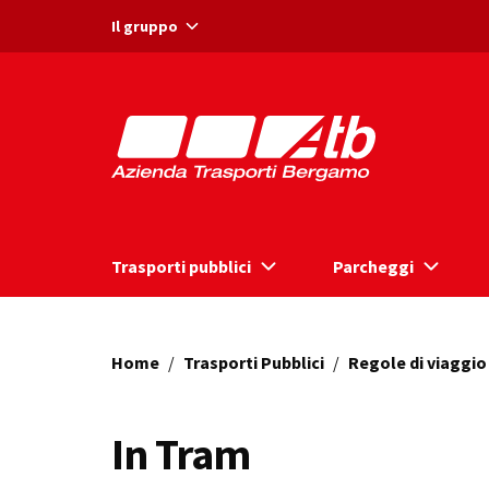
Vai ai contenuti
Vai al footer
Il gruppo
Trasporti pubblici
Parcheggi
Home
/
Trasporti Pubblici
/
Regole di viaggio
In Tram