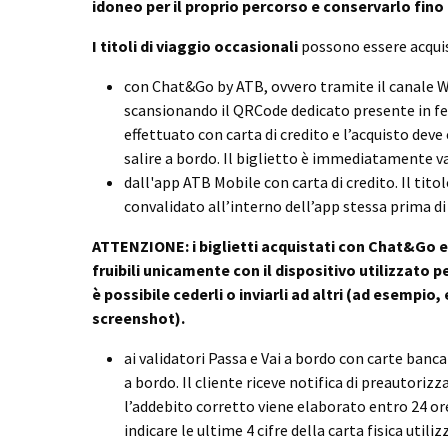
idoneo per il proprio percorso e conservarlo fino 
I titoli di viaggio occasionali
possono essere acquis
con Chat&Go by ATB, ovvero tramite il canale W
scansionando il QRCode dedicato presente in f
effettuato con carta di credito e l’acquisto deve
salire a bordo. Il biglietto è immediatamente va
dall'app ATB Mobile con carta di credito. Il tito
convalidato all’interno dell’app stessa prima di 
ATTENZIONE: i biglietti acquistati con Chat&Go e
fruibili unicamente con il dispositivo utilizzato 
è possibile cederli o inviarli ad altri (ad esempio
screenshot).
ai validatori Passa e Vai a bordo con carte banc
a bordo. Il cliente riceve notifica di preautorizz
l’addebito corretto viene elaborato entro 24 ore,
indicare le ultime 4 cifre della carta fisica util