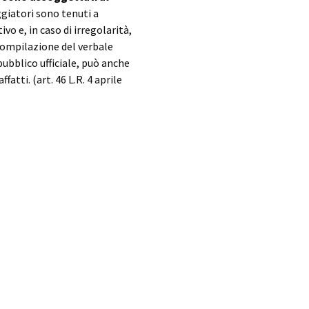
aggiatori sono tenuti a
o e, in caso di irregolarità,
compilazione del verbale
pubblico ufficiale, può anche
atti. (art. 46 L.R. 4 aprile