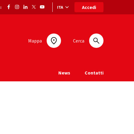
Accedi
ITA
:
Selezione lingua: lingua selezionata
Mappa
Cerca
News
Contatti