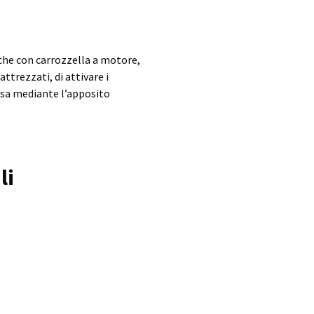
nche con carrozzella a motore,
ttrezzati, di attivare i
scesa mediante l’apposito
li