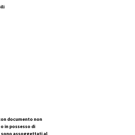
ili
, con documento non
o in possesso di
 sono assoggettati al