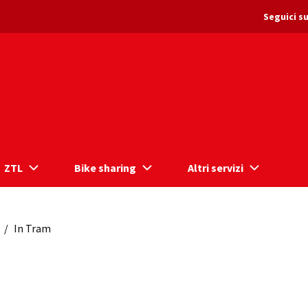
Seguici su
ZTL
Bike sharing
Altri servizi
/
In Tram