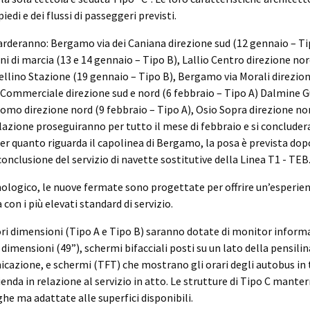
iedi e dei flussi di passeggeri previsti.
uarderanno: Bergamo via dei Caniana direzione sud (12 gennaio – Ti
ni di marcia (13 e 14 gennaio – Tipo B), Lallio Centro direzione no
rdellino Stazione (19 gennaio – Tipo B), Bergamo via Morali direzion
 Commerciale direzione sud e nord (6 febbraio – Tipo A) Dalmine 
mo direzione nord (9 febbraio – Tipo A), Osio Sopra direzione nor
tallazione proseguiranno per tutto il mese di febbraio e si conclude
r quanto riguarda il capolinea di Bergamo, la posa è prevista dopo 
nclusione del servizio di navette sostitutive della Linea T1 - TEB
nologico, le nuove fermate sono progettate per offrire un’esperienz
 con i più elevati standard di servizio.
ori dimensioni (Tipo A e Tipo B) saranno dotate di monitor inform
 dimensioni (49”), schermi bifacciali posti su un lato della pensili
cazione, e schermi (TFT) che mostrano gli orari degli autobus in 
enda in relazione al servizio in atto. Le strutture di Tipo C mante
e ma adattate alle superfici disponibili.