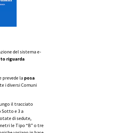
zione del sistema e-
to riguarda
e prevede la
posa
e i diversi Comuni
ungo il tracciato
o Sotto e 3 a
dotate di sedute,
metri le Tipo “B” o tre
toniche variano in base