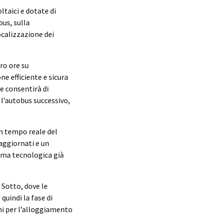
taici e dotate di
bus, sulla
ocalizzazione dei
ro ore su
ne efficiente e sicura
he consentirà di
 l’autobus successivo,
in tempo reale del
aggiornati e un
forma tecnologica già
e Sotto, dove le
uindi la fase di
oni per l’alloggiamento