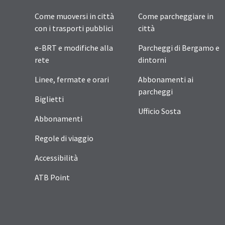
Come muoversi in città
Come parcheggiare in
con i trasporti pubblici
città
e-BRT e modifiche alla
Parcheggi di Bergamo e
rete
dintorni
Linee, fermate e orari
Abbonamenti ai
parcheggi
Biglietti
Ufficio Sosta
Abbonamenti
Regole di viaggio
Accessibilità
ATB Point