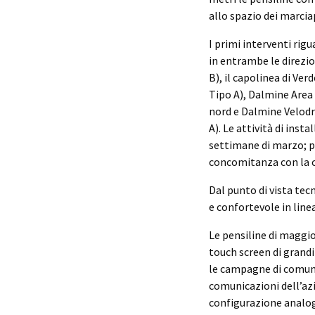
allo spazio dei marciap
I primi interventi rig
in entrambe le direzio
B), il capolinea di Ve
Tipo A), Dalmine Area
nord e Dalmine Velodro
A). Le attività di ins
settimane di marzo; pe
concomitanza con la co
Dal punto di vista tec
e confortevole in linea
Le pensiline di maggi
touch screen di grandi
le campagne di comuni
comunicazioni dell’azi
configurazione analogh