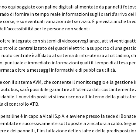
no equipaggiate con paline digitali alimentate da pannelli fotovol
ado di fornire in tempo reale informazioni sugli orari d’arrivo dei 
orse, e su eventuali variazioni del servizio. È prevista anche la v
ell’accessibilità per le persone non vedenti.
ltre integrate con sistemi di videosorveglianza, attivi ventiquatt
ontrollo centralizzato dei quadri elettrici a supporto di una gestio
 ruolo centrale è affidato al sistema di info-utenza al cittadino, c
o, puntuale e immediato informazioni quali il tempo di attesa per
fermata oltre a messaggi informativi e di pubblica utilità.
e con il sistema AVM, che consente il monitoraggio e la gestione 
autobus, sarà possibile garantire all’utenza dati costantemente 
idabile. I nuovi dispositivi si inseriscono all’interno della piatta
la di controllo ATB.
pensiline è in capo a Vitali S.p.A. e avviene presso la sede di Bonat
emblate e successivamente sottoposte a zincatura a caldo. Segue q
e e dei pannelli, l’installazione delle staffe e delle predisposizi