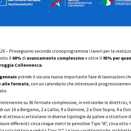
026
– Proseguono secondo cronoprogramma i lavori per la realizza
nto il
68%
di
avanzamento complessivo
e oltre il
95% per quan
 roggia Colleonesca.
 gennaio
prende il via una nuova importante fase di lavorazioni ch
e alle fermate
, con un calendario che interesserà progressivament
ato.
 intervenire su 36 fermate complessive, in entrambe le direttrici, l
di cui: 16 a Bergamo, 2 a Lallio, 9 a Dalmine, 2 a Osio Sopra, 4 a Osi
e di attesa si articolano in diverse tipologie da paline a strutture 
sure differenti: circa cinque metri le pensiline Tipo “A”, circa otto 
 la sola tettoia e seduta Tipo “C”. Le loro caratteristiche architet