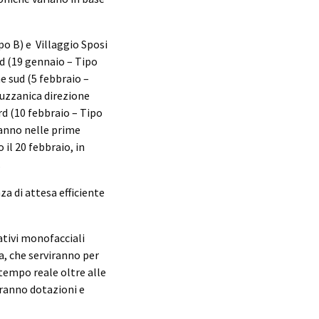
po B) e Villaggio Sposi
rd (19 gennaio – Tipo
e sud (5 febbraio –
Guzzanica direzione
d (10 febbraio – Tipo
ranno nelle prime
il 20 febbraio, in
.
a di attesa efficiente
ativi monofacciali
na, che serviranno per
tempo reale oltre alle
rranno dotazioni e