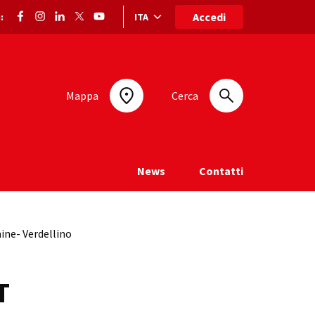
Accedi
ITA
:
Selezione lingua: lingua selezionata
Mappa
Cerca
News
Contatti
ine- Verdellino
T