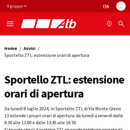
Vai ai contenuti
Vai al footer
Il gruppo
ITA
Selezione ling
Home
/
Avvisi
/
Sportello ZTL: estensione orari di apertura
Sportello ZTL: estensione
orari di apertura
Da lunedì 8 luglio 2024, lo Sportello ZTL di Via Monte Gleno
13 estende i propri orari di apertura: da lunedì a venerdì dalle
8:30 alle 13.00 e dalle 13:45 alle 16:30.
Si ricorda che lo Sportello ZTL risponde telefonicamente da