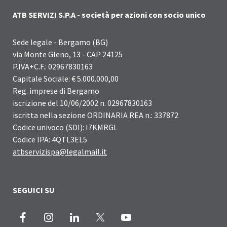
ATB SERVIZI S.P.A - società per azioni con socio unico
Sede legale - Bergamo (BG)
via Monte Gleno, 13 - CAP 24125
P.IVA+C.F.: 02967830163
Capitale Sociale: € 5.000.000,00
Reg. imprese di Bergamo
iscrizione del 10/06/2002 n. 02967830163
iscritta nella sezione ORDINARIA REA n.: 337872
Codice univoco (SDI): I7KMRGL
Codice IPA: 4QTL3EL5
atbservizispa@legalmail.it
SEGUICI SU
Facebook
Instagram
LinkedIn
X
Youtube