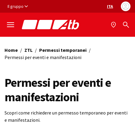
Vai ai contenuti
Vai al footer
Il gruppo
ITA
Selezione ling
Home
/
ZTL
/
Permessi temporanei
/
Permessi per eventi e manifestazioni
Permessi per eventi e
manifestazioni
Scopri come richiedere un permesso temporaneo per eventi
e manifestazioni.