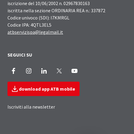
iscrizione del 10/06/2002 n. 02967830163
iscritta nella sezione ORDINARIA REA n.: 337872
Codice univoco (SDI): I7KMRGL
Codice IPA: 4QTL3EL5
atbservizispa@legalmail.it
SEGUICI SU
Facebook
Instagram
LinkedIn
X
Youtube
download app ATB mobile
Iscriviti alla newsletter