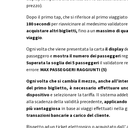
prezzo).
Dopo il primo tap, che si riferisce al primo viaggiato
180 secondi
per riavvicinare al medesimo validatore l
acquistare altri biglietti,
fino a un
massimo di quatt
viaggio
.
Ogni volta che viene presentata la carta
il display
d
passeggero e
mostra il numero dei passeggeri
reg
Superata la soglia dei 5 passeggeri
il validatore r
errore:
MAX PASSEGGERI RAGGIUNTI (5)
Ogni volta che si cambia il mezzo, anche all'inte
del primo biglietto, è necessario effettuare un
dispositivo
e selezionare la tariffa. Il sistema add
alla scadenza della validità precedente,
applicando
più vantaggiosa
in base ai viaggi effettuati nella 
transazioni bancarie a carico del cliente.
Rispetto ad un ticket elettronico o acquistato dall'