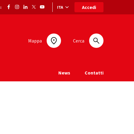
Accedi
ITA
:
Selezione lingua: lingua selezionata
Mappa
Cerca
News
Contatti