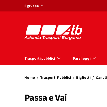
Vai ai contenuti
Vai al footer
Il gruppo
Trasporti pubblici
Parcheggi
Home
/
Trasporti Pubblici
/
Biglietti
/
Canali
Passa e Vai