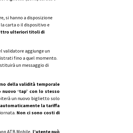
re, si hanno a disposizione
a carta o il dispositivo e
ro ulteriori titoli di
el validatore aggiunge un
istrati fino a quel momento.
estituirà un messaggio di
rno della validità temporale
o nuovo ‘tap’ con lo
stesso
ebiterà un nuovo biglietto solo
 automaticamente la tariffa
giornata.
Non ci sono costi di
 app ATB Mobile,
l’utente può