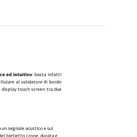
ce ed intuitivo
: basta infatti
llulare al validatore di bordo
ul display touch screen tra due
à un segnale acustico e sul
del biglietto (zone, durata e