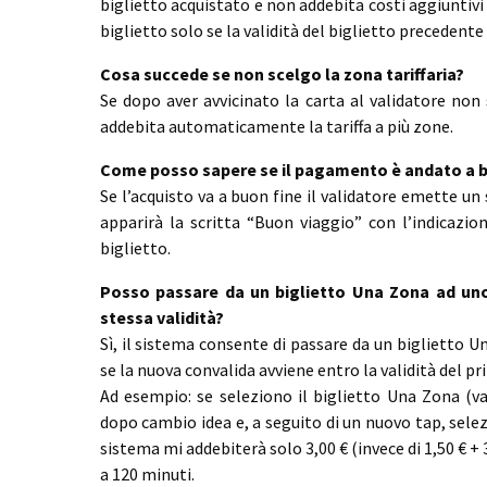
biglietto acquistato e non addebita costi aggiuntivi 
biglietto solo se la validità del biglietto precedente
Cosa succede se non scelgo la zona tariffaria?
Se dopo aver avvicinato la carta al validatore non 
addebita automaticamente la tariffa a più zone.
Come posso sapere se il pagamento è andato a b
Se l’acquisto va a buon fine il validatore emette un 
apparirà la scritta “Buon viaggio” con l’indicazio
biglietto.
Posso passare da un biglietto Una Zona ad uno 
stessa validità?
Sì, il sistema consente di passare da un biglietto 
se la nuova convalida avviene entro la validità del pr
Ad esempio: se seleziono il biglietto Una Zona (va
dopo cambio idea e, a seguito di un nuovo tap, selezi
sistema mi addebiterà solo 3,00 € (invece di 1,50 € + 3
a 120 minuti.