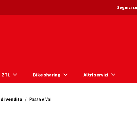
Seguici su
ZTL
Bike sharing
Altri servizi
 di vendita
/
Passa e Vai