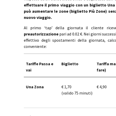
effettuare il primo viaggio con un biglietto Una
può aumentare le zone (biglietto Più Zone) sen
nuovo viaggio.
Al primo ‘tap’ della giornata il cliente rice
preautorizzazione
pari ad 0.02 €. Nei giorni succes
effettivo degli spostamenti della giornata, calc
conveniente:
Tariffe Passa e
Biglietto
Tariffa ma
vai
fare)
Una Zona
€ 1,70
€ 4,90
(valido 75 minuti)