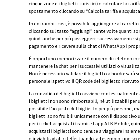
cinque zone e i biglietti turistici) o calcolare la tari
spostamento cliccando su “Calcola tariffa e acquista
In entrambi i casi, è possibile aggiungere al carrello 
cliccando sul tasto “aggiungi” tante volte quanti sono
quindi anche per più passeggeri; successivamente si
pagamento e ricevere sulla chat di WhatsApp i propri 
È opportuno memorizzare il numero di telefono in r
mantenere la chat per i successivi utilizzi o visualizz
Non è necessario validare il biglietto a bordo: sarà s
personale ispettivo il QR code del biglietto ricevuto 
La convalida del biglietto avviene contestualmente 
i biglietti non sono rimborsabili, né utilizzabili per
possibile l’acquisto del biglietto per più persone, m
biglietti sono fruibili unicamente con il dispositivo 
per i ticket acquistati tramite l’app ATB Mobile, quin
acquistati i biglietti sono tenute a viaggiare insieme 
o inviabili ad altri (effettuando, ad esempio, uno scr