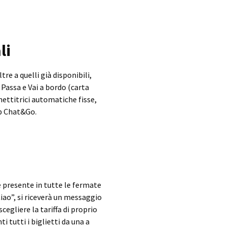
li
ltre a quelli già disponibili,
 Passa e Vai a bordo (carta
mettitrici automatiche fisse,
pp Chat&Go.
e presente in tutte le fermate
Ciao”, si riceverà un messaggio
cegliere la tariffa di proprio
i tutti i biglietti da una a