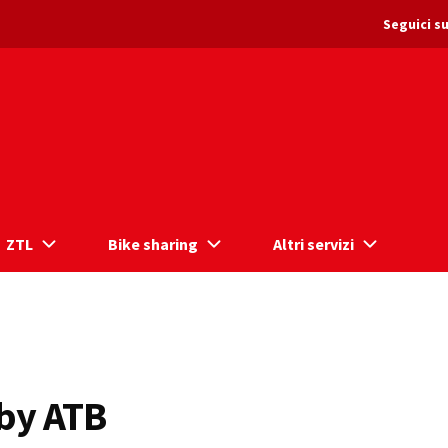
Seguici su
ZTL
Bike sharing
Altri servizi
by ATB