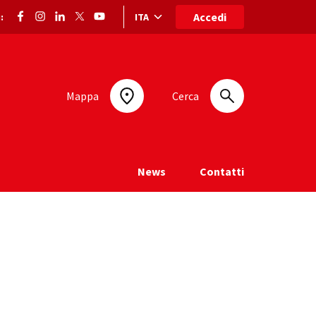
Accedi
ITA
:
Selezione lingua: lingua selezionata
Mappa
Cerca
News
Contatti