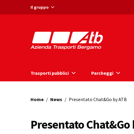
Vai ai contenuti
Vai al footer
Il gruppo
Trasporti pubblici
Parcheggi
Home
/
News
/
Presentato Chat&Go by ATB
Presentato Chat&Go 