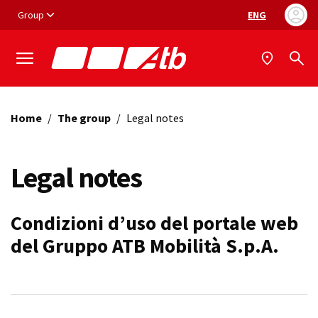
Vai ai contenuti
Vai al footer
Group
ENG
Language selec
Home
/
The group
/
Legal notes
Legal notes
Condizioni d’uso del portale web
del Gruppo ATB Mobilità S.p.A.