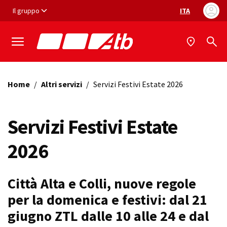
Vai ai contenuti
Vai al footer
Il gruppo
ITA
Selezione ling
Home
/
Altri servizi
/
Servizi Festivi Estate 2026
Servizi Festivi Estate
2026
Città Alta e Colli, nuove regole
per la domenica e festivi: dal 21
giugno ZTL dalle 10 alle 24 e dal