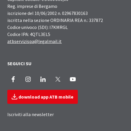
Reg. imprese di Bergamo
iscrizione del 10/06/2002 n. 02967830163
iscritta nella sezione ORDINARIA REA n.: 337872
Codice univoco (SDI): I7KMRGL
Codice IPA: 4QTL3EL5
atbservizispa@legalmail.it
SEGUICI SU
Facebook
Instagram
LinkedIn
X
Youtube
download app ATB mobile
Iscriviti alla newsletter